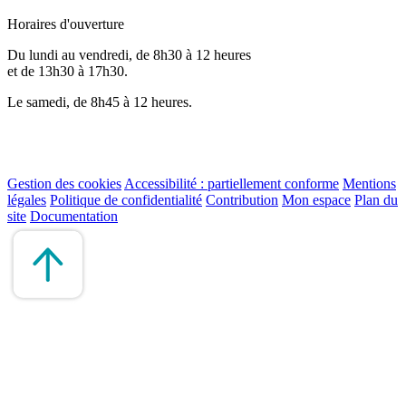
Horaires d'ouverture
Du lundi au vendredi, de 8h30 à 12 heures
et de 13h30 à 17h30.
Le samedi, de 8h45 à 12 heures.
Gestion des cookies
Accessibilité : partiellement conforme
Mentions
légales
Politique de confidentialité
Contribution
Mon espace
Plan du
site
Documentation
Remonter
en
haut
du
site