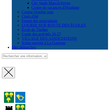
City Stade Marcel-Payen
Centre de vacances d'Houlgate
Course Octobre rose
Cinés d'été
Forum des associations
COURSE SUR ROUTE DES ÉCOLES
École de Théâtre
Guide des activités 26-27
VILLAGE DES ASSOCIATIONS
Scène ouverte à La Garenne
Mes démarches
Fermer
la
recherche