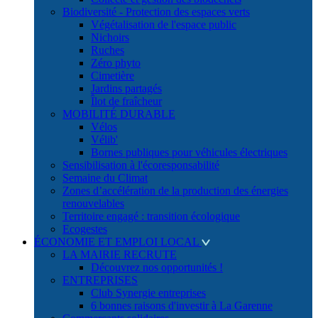
Biodiversité - Protection des espaces verts
Végétalisation de l'espace public
Nichoirs
Ruches
Zéro phyto
Cimetière
Jardins partagés
Îlot de fraîcheur
MOBILITÉ DURABLE
Vélos
Vélib'
Bornes publiques pour véhicules électriques
Sensibilisation à l'écoresponsabilité
Semaine du Climat
Zones d’accélération de la production des énergies
renouvelables
Territoire engagé : transition écologique
Ecogestes
ÉCONOMIE ET EMPLOI LOCAL
LA MAIRIE RECRUTE
Découvrez nos opportunités !
ENTREPRISES
Club Synergie entreprises
6 bonnes raisons d'investir à La Garenne