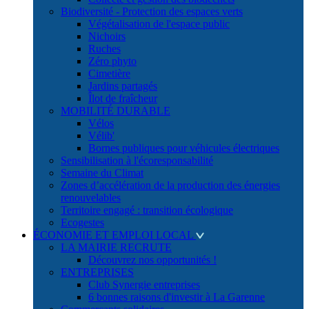
Biodiversité - Protection des espaces verts
Végétalisation de l'espace public
Nichoirs
Ruches
Zéro phyto
Cimetière
Jardins partagés
Îlot de fraîcheur
MOBILITÉ DURABLE
Vélos
Vélib'
Bornes publiques pour véhicules électriques
Sensibilisation à l'écoresponsabilité
Semaine du Climat
Zones d’accélération de la production des énergies
renouvelables
Territoire engagé : transition écologique
Ecogestes
ÉCONOMIE ET EMPLOI LOCAL
LA MAIRIE RECRUTE
Découvrez nos opportunités !
ENTREPRISES
Club Synergie entreprises
6 bonnes raisons d'investir à La Garenne