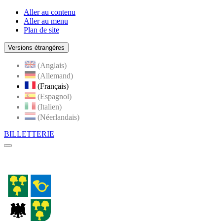
Aller au contenu
Aller au menu
Plan de site
Versions étrangères
(Anglais)
(Allemand)
(Français)
(Espagnol)
(Italien)
(Néerlandais)
BILLETTERIE
Menu