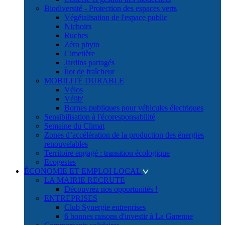
Biodiversité - Protection des espaces verts
Végétalisation de l'espace public
Nichoirs
Ruches
Zéro phyto
Cimetière
Jardins partagés
Îlot de fraîcheur
MOBILITÉ DURABLE
Vélos
Vélib'
Bornes publiques pour véhicules électriques
Sensibilisation à l'écoresponsabilité
Semaine du Climat
Zones d’accélération de la production des énergies
renouvelables
Territoire engagé : transition écologique
Ecogestes
ÉCONOMIE ET EMPLOI LOCAL
LA MAIRIE RECRUTE
Découvrez nos opportunités !
ENTREPRISES
Club Synergie entreprises
6 bonnes raisons d'investir à La Garenne