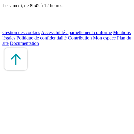
Le samedi, de 8h45 à 12 heures.
Gestion des cookies
Accessibilité : partiellement conforme
Mentions
légales
Politique de confidentialité
Contribution
Mon espace
Plan du
site
Documentation
Remonter
en
haut
du
site