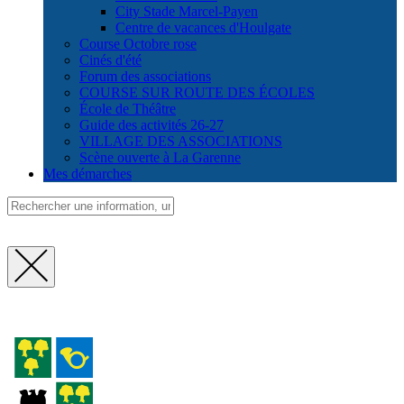
City Stade Marcel-Payen
Centre de vacances d'Houlgate
Course Octobre rose
Cinés d'été
Forum des associations
COURSE SUR ROUTE DES ÉCOLES
École de Théâtre
Guide des activités 26-27
VILLAGE DES ASSOCIATIONS
Scène ouverte à La Garenne
Mes démarches
Fermer
la
recherche