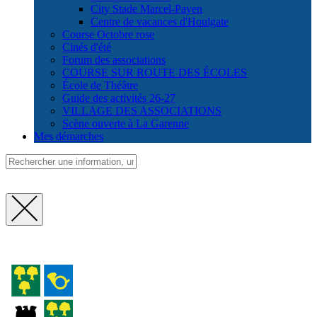
City Stade Marcel-Payen
Centre de vacances d'Houlgate
Course Octobre rose
Cinés d'été
Forum des associations
COURSE SUR ROUTE DES ÉCOLES
École de Théâtre
Guide des activités 26-27
VILLAGE DES ASSOCIATIONS
Scène ouverte à La Garenne
Mes démarches
Fermer
la
recherche