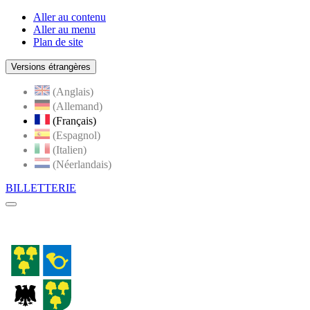
Aller au contenu
Aller au menu
Plan de site
Versions étrangères
(Anglais)
(Allemand)
(Français)
(Espagnol)
(Italien)
(Néerlandais)
BILLETTERIE
Menu