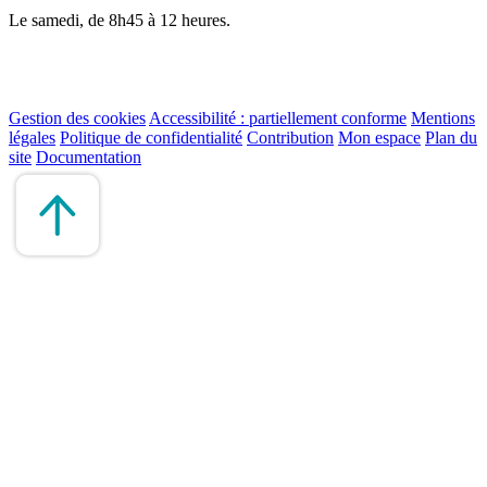
Le samedi, de 8h45 à 12 heures.
Gestion des cookies
Accessibilité : partiellement conforme
Mentions
légales
Politique de confidentialité
Contribution
Mon espace
Plan du
site
Documentation
Remonter
en
haut
du
site