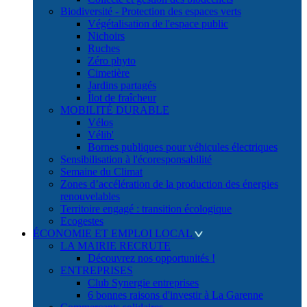
Biodiversité - Protection des espaces verts
Végétalisation de l'espace public
Nichoirs
Ruches
Zéro phyto
Cimetière
Jardins partagés
Îlot de fraîcheur
MOBILITÉ DURABLE
Vélos
Vélib'
Bornes publiques pour véhicules électriques
Sensibilisation à l'écoresponsabilité
Semaine du Climat
Zones d’accélération de la production des énergies
renouvelables
Territoire engagé : transition écologique
Ecogestes
ÉCONOMIE ET EMPLOI LOCAL
LA MAIRIE RECRUTE
Découvrez nos opportunités !
ENTREPRISES
Club Synergie entreprises
6 bonnes raisons d'investir à La Garenne