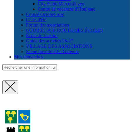
City Stade Marcel-Payen
Centre de vacances d'Houlgate
Course Octobre rose
Cinés d'été
Forum des associations
COURSE SUR ROUTE DES ÉCOLES
École de Théâtre
Guide des activités 26-27
VILLAGE DES ASSOCIATIONS
Scène ouverte à La Garenne
Mes démarches
Fermer
la
recherche