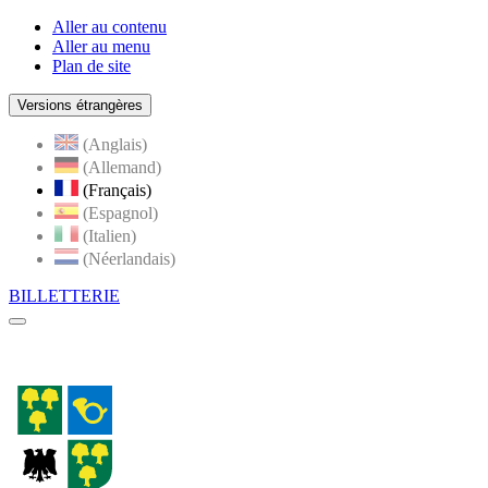
Aller au contenu
Aller au menu
Plan de site
Versions étrangères
(Anglais)
(Allemand)
(Français)
(Espagnol)
(Italien)
(Néerlandais)
BILLETTERIE
Menu