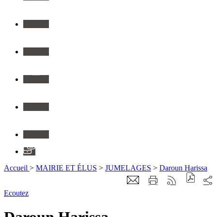
Twitter
Youtube
Instagram
Flickr
Linkedin
Application
Accueil
>
MAIRIE ET ÉLUS
>
JUMELAGES
>
Daroun Harissa
Ecoutez
Daroun Harissa