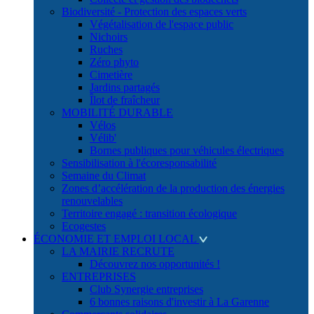
Biodiversité - Protection des espaces verts
Végétalisation de l'espace public
Nichoirs
Ruches
Zéro phyto
Cimetière
Jardins partagés
Îlot de fraîcheur
MOBILITÉ DURABLE
Vélos
Vélib'
Bornes publiques pour véhicules électriques
Sensibilisation à l'écoresponsabilité
Semaine du Climat
Zones d’accélération de la production des énergies
renouvelables
Territoire engagé : transition écologique
Ecogestes
ÉCONOMIE ET EMPLOI LOCAL
LA MAIRIE RECRUTE
Découvrez nos opportunités !
ENTREPRISES
Club Synergie entreprises
6 bonnes raisons d'investir à La Garenne