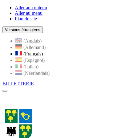
Aller au contenu
Aller au menu
Plan de site
Versions étrangères
(Anglais)
(Allemand)
(Français)
(Espagnol)
(Italien)
(Néerlandais)
BILLETTERIE
Menu