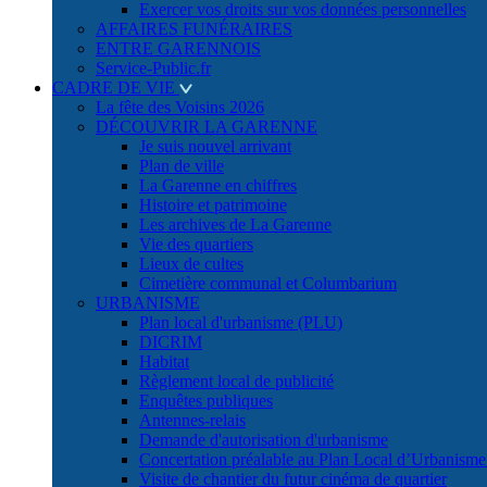
Exercer vos droits sur vos données personnelles
AFFAIRES FUNÉRAIRES
ENTRE GARENNOIS
Service-Public.fr
CADRE DE VIE
La fête des Voisins 2026
DÉCOUVRIR LA GARENNE
Je suis nouvel arrivant
Plan de ville
La Garenne en chiffres
Histoire et patrimoine
Les archives de La Garenne
Vie des quartiers
Lieux de cultes
Cimetière communal et Columbarium
URBANISME
Plan local d'urbanisme (PLU)
DICRIM
Habitat
Règlement local de publicité
Enquêtes publiques
Antennes-relais
Demande d'autorisation d'urbanisme
Concertation préalable au Plan Local d’Urbanism
Visite de chantier du futur cinéma de quartier