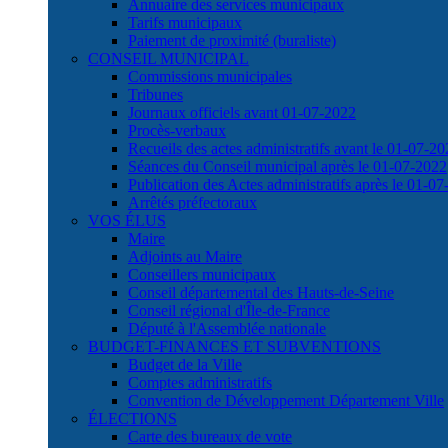
Annuaire des services municipaux
Tarifs municipaux
Paiement de proximité (buraliste)
CONSEIL MUNICIPAL
Commissions municipales
Tribunes
Journaux officiels avant 01-07-2022
Procès-verbaux
Recueils des actes administratifs avant le 01-07-2
Séances du Conseil municipal après le 01-07-2022
Publication des Actes administratifs après le 01-0
Arrêtés préfectoraux
VOS ÉLUS
Maire
Adjoints au Maire
Conseillers municipaux
Conseil départemental des Hauts-de-Seine
Conseil régional d'Île-de-France
Député à l'Assemblée nationale
BUDGET-FINANCES ET SUBVENTIONS
Budget de la Ville
Comptes administratifs
Convention de Développement Département Ville
ÉLECTIONS
Carte des bureaux de vote