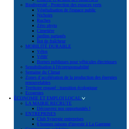
Biodiversité - Protection des espaces verts
Végétalisation de l'espace public
Nichoirs
Ruches
Zéro phyto
Cimetière
Jardins partagés
Îlot de fraîcheur
MOBILITÉ DURABLE
Vélos
Vélib'
Bornes publiques pour véhicules électriques
Sensibilisation à l'écoresponsabilité
Semaine du Climat
Zones d’accélération de la production des énergies
renouvelables
Territoire engagé : transition écologique
Ecogestes
ÉCONOMIE ET EMPLOI LOCAL
LA MAIRIE RECRUTE
Découvrez nos opportunités !
ENTREPRISES
Club Synergie entreprises
6 bonnes raisons d'investir à La Garenne