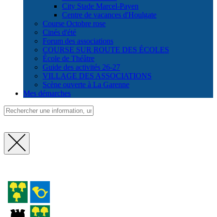
City Stade Marcel-Payen
Centre de vacances d'Houlgate
Course Octobre rose
Cinés d'été
Forum des associations
COURSE SUR ROUTE DES ÉCOLES
École de Théâtre
Guide des activités 26-27
VILLAGE DES ASSOCIATIONS
Scène ouverte à La Garenne
Mes démarches
Fermer
la
recherche