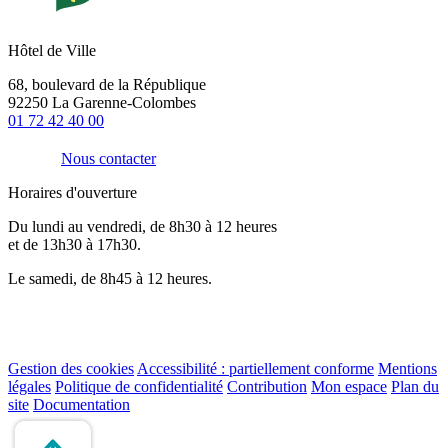
Hôtel de Ville
68, boulevard de la République
92250 La Garenne-Colombes
01 72 42 40 00
Nous contacter
Horaires d'ouverture
Du lundi au vendredi, de 8h30 à 12 heures
et de 13h30 à 17h30.
Le samedi, de 8h45 à 12 heures.
Gestion des cookies
Accessibilité : partiellement conforme
Mentions
légales
Politique de confidentialité
Contribution
Mon espace
Plan du
site
Documentation
Remonter
en