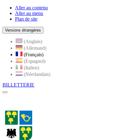
Aller au contenu
Aller au menu
Plan de site
Versions étrangères
(Anglais)
(Allemand)
(Français)
(Espagnol)
(Italien)
(Néerlandais)
BILLETTERIE
Menu