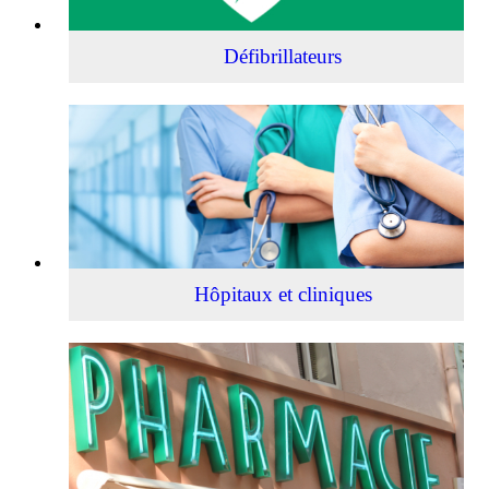
Défibrillateurs
Hôpitaux
et
cliniques
Hôpitaux et cliniques
Pharmacies
de
garde