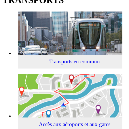
Transports
en
commun
Transports en commun
Accès
aux
aéroports
et
aux
gares
Accès aux aéroports et aux gares