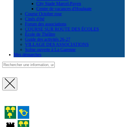
City Stade Marcel-Payen
Centre de vacances d'Houlgate
Course Octobre rose
Cinés d'été
Forum des associations
COURSE SUR ROUTE DES ÉCOLES
École de Théâtre
Guide des activités 26-27
VILLAGE DES ASSOCIATIONS
Scène ouverte à La Garenne
Mes démarches
Fermer
la
recherche