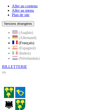
Aller au contenu
Aller au menu
Plan de site
Versions étrangères
(Anglais)
(Allemand)
(Français)
(Espagnol)
(Italien)
(Néerlandais)
BILLETTERIE
Menu