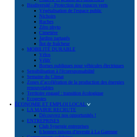
Biodiversité - Protection des espaces verts
Végétalisation de l'espace public
Nichoirs
Ruches
Zéro phyto
Cimetière
Jardins partagés
Îlot de fraîcheur
MOBILITÉ DURABLE
Vélos
Vélib'
Bornes publiques pour véhicules électriques
Sensibilisation à l'écoresponsabilité
Semaine du Climat
Zones d’accélération de la production des énergies
renouvelables
Territoire engagé : transition écologique
Ecogestes
ÉCONOMIE ET EMPLOI LOCAL
LA MAIRIE RECRUTE
Découvrez nos opportunités !
ENTREPRISES
Club Synergie entreprises
6 bonnes raisons d'investir à La Garenne