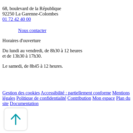
68, boulevard de la République
92250 La Garenne-Colombes
01 72 42 40 00
Nous contacter
Horaires d'ouverture
Du lundi au vendredi, de 8h30 à 12 heures
et de 13h30 à 17h30.
Le samedi, de 8h45 à 12 heures.
Gestion des cookies
Accessibilité : partiellement conforme
Mentions
légales
Politique de confidentialité
Contribution
Mon espace
Plan du
site
Documentation
Remonter
en
haut
du
site