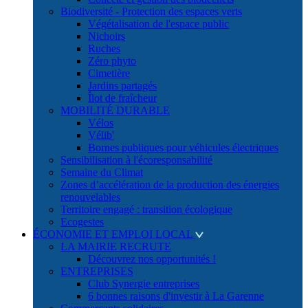
Biodiversité - Protection des espaces verts
Végétalisation de l'espace public
Nichoirs
Ruches
Zéro phyto
Cimetière
Jardins partagés
Îlot de fraîcheur
MOBILITÉ DURABLE
Vélos
Vélib'
Bornes publiques pour véhicules électriques
Sensibilisation à l'écoresponsabilité
Semaine du Climat
Zones d’accélération de la production des énergies
renouvelables
Territoire engagé : transition écologique
Ecogestes
ÉCONOMIE ET EMPLOI LOCAL
LA MAIRIE RECRUTE
Découvrez nos opportunités !
ENTREPRISES
Club Synergie entreprises
6 bonnes raisons d'investir à La Garenne