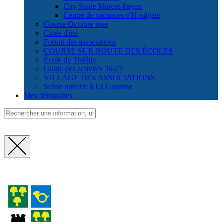
City Stade Marcel-Payen
Centre de vacances d'Houlgate
Course Octobre rose
Cinés d'été
Forum des associations
COURSE SUR ROUTE DES ÉCOLES
École de Théâtre
Guide des activités 26-27
VILLAGE DES ASSOCIATIONS
Scène ouverte à La Garenne
Mes démarches
Fermer
la
recherche