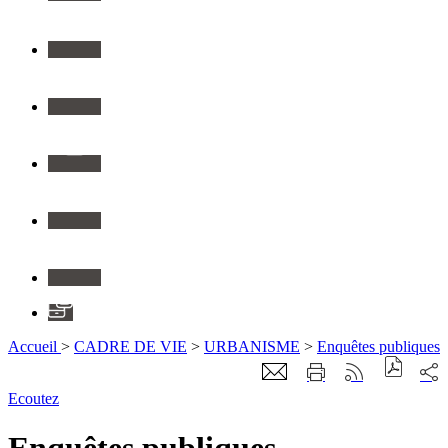
Twitter
Youtube
Instagram
Flickr
Linkedin
Application
Accueil
>
CADRE DE VIE
>
URBANISME
>
Enquêtes publiques
Ecoutez
Enquêtes publiques