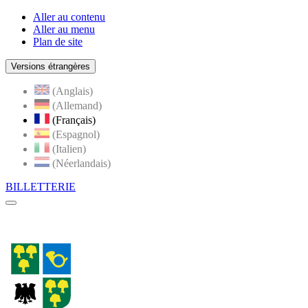
Aller au contenu
Aller au menu
Plan de site
Versions étrangères
(Anglais)
(Allemand)
(Français)
(Espagnol)
(Italien)
(Néerlandais)
BILLETTERIE
Menu