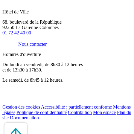
Hôtel de Ville
68, boulevard de la République
92250 La Garenne-Colombes
01 72 42 40 00
Nous contacter
Horaires d'ouverture
Du lundi au vendredi, de 8h30 à 12 heures
et de 13h30 à 17h30.
Le samedi, de 8h45 à 12 heures.
Gestion des cookies
Accessibilité : partiellement conforme
Mentions
légales
Politique de confidentialité
Contribution
Mon espace
Plan du
site
Documentation
Remonter
en
haut