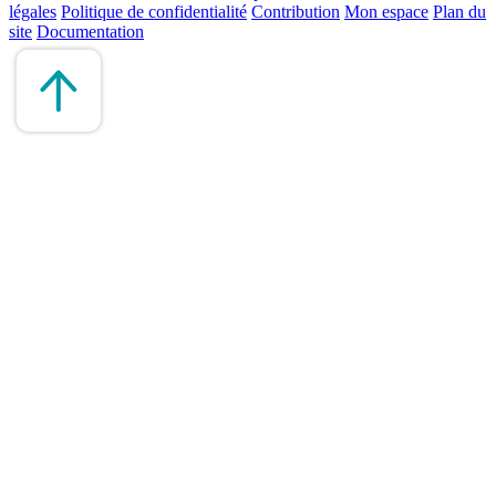
légales
Politique de confidentialité
Contribution
Mon espace
Plan du
site
Documentation
Remonter
en
haut
du
site