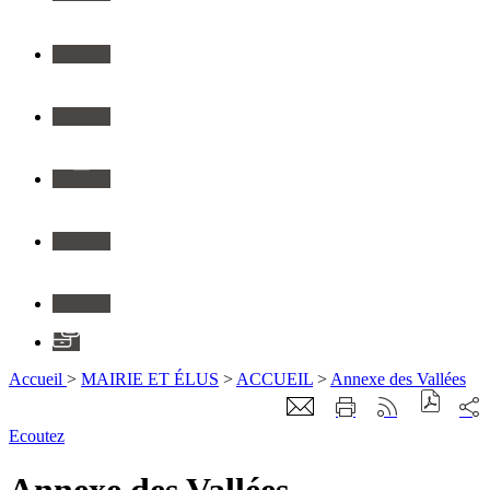
Twitter
Youtube
Instagram
Flickr
Linkedin
Application
Accueil
>
MAIRIE ET ÉLUS
>
ACCUEIL
>
Annexe des Vallées
Ecoutez
Annexe des Vallées