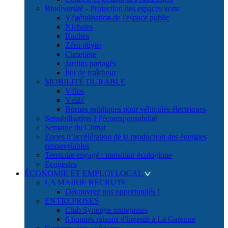
Biodiversité - Protection des espaces verts
Végétalisation de l'espace public
Nichoirs
Ruches
Zéro phyto
Cimetière
Jardins partagés
Îlot de fraîcheur
MOBILITÉ DURABLE
Vélos
Vélib'
Bornes publiques pour véhicules électriques
Sensibilisation à l'écoresponsabilité
Semaine du Climat
Zones d’accélération de la production des énergies
renouvelables
Territoire engagé : transition écologique
Ecogestes
ÉCONOMIE ET EMPLOI LOCAL
LA MAIRIE RECRUTE
Découvrez nos opportunités !
ENTREPRISES
Club Synergie entreprises
6 bonnes raisons d'investir à La Garenne