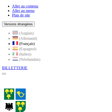
Aller au contenu
Aller au menu
Plan de site
Versions étrangères
(Anglais)
(Allemand)
(Français)
(Espagnol)
(Italien)
(Néerlandais)
BILLETTERIE
Menu