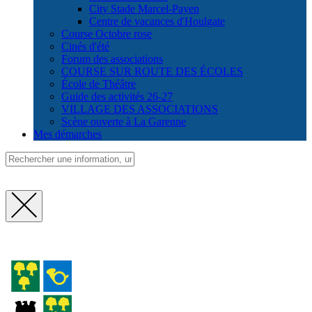
City Stade Marcel-Payen
Centre de vacances d'Houlgate
Course Octobre rose
Cinés d'été
Forum des associations
COURSE SUR ROUTE DES ÉCOLES
École de Théâtre
Guide des activités 26-27
VILLAGE DES ASSOCIATIONS
Scène ouverte à La Garenne
Mes démarches
Fermer
la
recherche