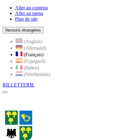
Aller au contenu
Aller au menu
Plan de site
Versions étrangères
(Anglais)
(Allemand)
(Français)
(Espagnol)
(Italien)
(Néerlandais)
BILLETTERIE
Menu