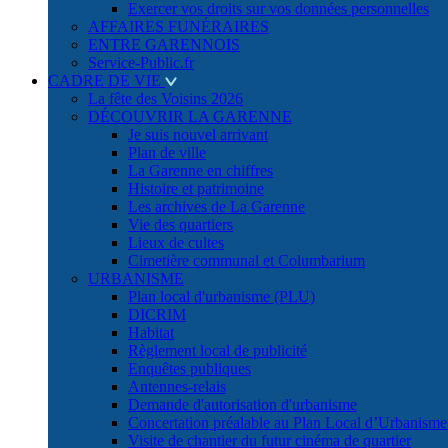
Exercer vos droits sur vos données personnelles
AFFAIRES FUNÉRAIRES
ENTRE GARENNOIS
Service-Public.fr
CADRE DE VIE
La fête des Voisins 2026
DÉCOUVRIR LA GARENNE
Je suis nouvel arrivant
Plan de ville
La Garenne en chiffres
Histoire et patrimoine
Les archives de La Garenne
Vie des quartiers
Lieux de cultes
Cimetière communal et Columbarium
URBANISME
Plan local d'urbanisme (PLU)
DICRIM
Habitat
Règlement local de publicité
Enquêtes publiques
Antennes-relais
Demande d'autorisation d'urbanisme
Concertation préalable au Plan Local d’Urbanism
Visite de chantier du futur cinéma de quartier