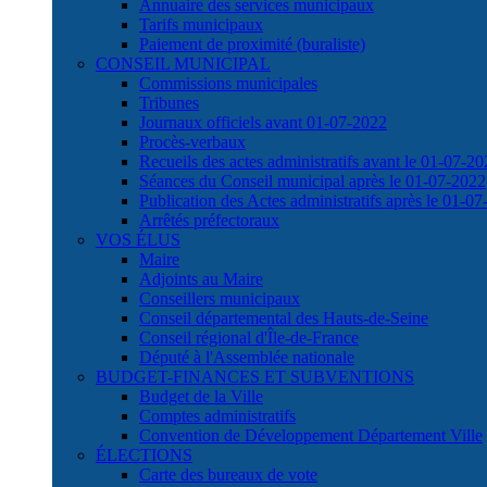
Annuaire des services municipaux
Tarifs municipaux
Paiement de proximité (buraliste)
CONSEIL MUNICIPAL
Commissions municipales
Tribunes
Journaux officiels avant 01-07-2022
Procès-verbaux
Recueils des actes administratifs avant le 01-07-2
Séances du Conseil municipal après le 01-07-2022
Publication des Actes administratifs après le 01-0
Arrêtés préfectoraux
VOS ÉLUS
Maire
Adjoints au Maire
Conseillers municipaux
Conseil départemental des Hauts-de-Seine
Conseil régional d'Île-de-France
Député à l'Assemblée nationale
BUDGET-FINANCES ET SUBVENTIONS
Budget de la Ville
Comptes administratifs
Convention de Développement Département Ville
ÉLECTIONS
Carte des bureaux de vote