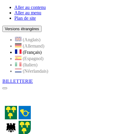
Aller au contenu
Aller au menu
Plan de site
Versions étrangères
(Anglais)
(Allemand)
(Français)
(Espagnol)
(Italien)
(Néerlandais)
BILLETTERIE
Menu