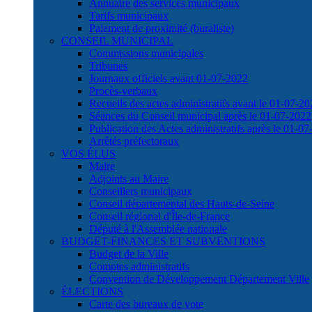
Annuaire des services municipaux
Tarifs municipaux
Paiement de proximité (buraliste)
CONSEIL MUNICIPAL
Commissions municipales
Tribunes
Journaux officiels avant 01-07-2022
Procès-verbaux
Recueils des actes administratifs avant le 01-07-2
Séances du Conseil municipal après le 01-07-2022
Publication des Actes administratifs après le 01-0
Arrêtés préfectoraux
VOS ÉLUS
Maire
Adjoints au Maire
Conseillers municipaux
Conseil départemental des Hauts-de-Seine
Conseil régional d'Île-de-France
Député à l'Assemblée nationale
BUDGET-FINANCES ET SUBVENTIONS
Budget de la Ville
Comptes administratifs
Convention de Développement Département Ville
ÉLECTIONS
Carte des bureaux de vote