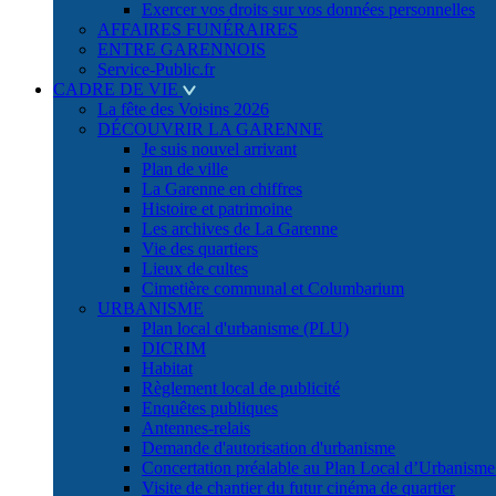
Exercer vos droits sur vos données personnelles
AFFAIRES FUNÉRAIRES
ENTRE GARENNOIS
Service-Public.fr
CADRE DE VIE
La fête des Voisins 2026
DÉCOUVRIR LA GARENNE
Je suis nouvel arrivant
Plan de ville
La Garenne en chiffres
Histoire et patrimoine
Les archives de La Garenne
Vie des quartiers
Lieux de cultes
Cimetière communal et Columbarium
URBANISME
Plan local d'urbanisme (PLU)
DICRIM
Habitat
Règlement local de publicité
Enquêtes publiques
Antennes-relais
Demande d'autorisation d'urbanisme
Concertation préalable au Plan Local d’Urbanism
Visite de chantier du futur cinéma de quartier