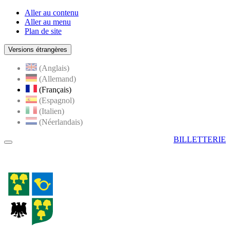
Aller au contenu
Aller au menu
Plan de site
Versions étrangères
(Anglais)
(Allemand)
(Français)
(Espagnol)
(Italien)
(Néerlandais)
BILLETTERIE
Menu