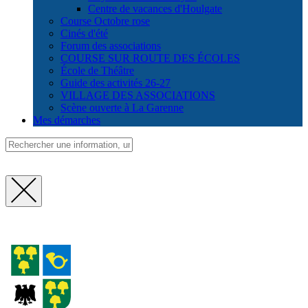
Centre de vacances d'Houlgate
Course Octobre rose
Cinés d'été
Forum des associations
COURSE SUR ROUTE DES ÉCOLES
École de Théâtre
Guide des activités 26-27
VILLAGE DES ASSOCIATIONS
Scène ouverte à La Garenne
Mes démarches
Fermer
la
recherche