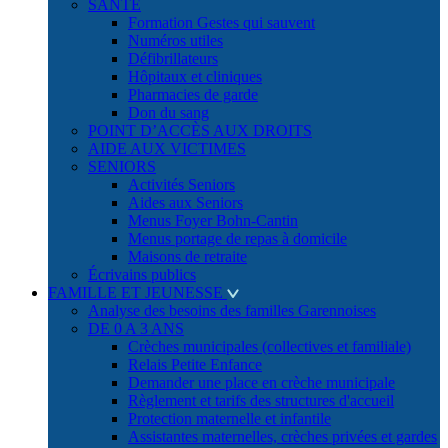
SANTÉ
Formation Gestes qui sauvent
Numéros utiles
Défibrillateurs
Hôpitaux et cliniques
Pharmacies de garde
Don du sang
POINT D’ACCÈS AUX DROITS
AIDE AUX VICTIMES
SENIORS
Activités Seniors
Aides aux Seniors
Menus Foyer Bohn-Cantin
Menus portage de repas à domicile
Maisons de retraite
Écrivains publics
FAMILLE ET JEUNESSE
Analyse des besoins des familles Garennoises
DE 0 A 3 ANS
Crèches municipales (collectives et familiale)
Relais Petite Enfance
Demander une place en crèche municipale
Règlement et tarifs des structures d'accueil
Protection maternelle et infantile
Assistantes maternelles, crèches privées et gardes