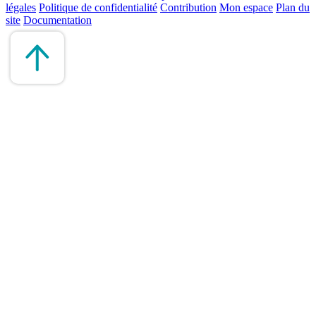
légales
Politique de confidentialité
Contribution
Mon espace
Plan du
site
Documentation
Remonter
en
haut
du
site