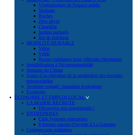
Végétalisation de l'espace public
Nichoirs
Ruches
Zéro phyto
Cimetière
Jardins partagés
Îlot de fraîcheur
MOBILITÉ DURABLE
Vélos
Vélib'
Bornes publiques pour véhicules électriques
Sensibilisation à l'écoresponsabilité
Semaine du Climat
Zones d’accélération de la production des énergies
renouvelables
Territoire engagé : transition écologique
Ecogestes
ÉCONOMIE ET EMPLOI LOCAL
LA MAIRIE RECRUTE
Découvrez nos opportunités !
ENTREPRISES
Club Synergie entreprises
6 bonnes raisons d'investir à La Garenne
Commerçants solidaires