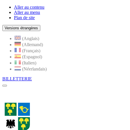
Aller au contenu
Aller au menu
Plan de site
Versions étrangères
(Anglais)
(Allemand)
(Français)
(Espagnol)
(Italien)
(Néerlandais)
BILLETTERIE
Menu