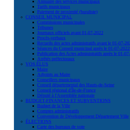
Annuaire des services municipaux
Tarifs municipaux
Paiement de proximité (buraliste)
CONSEIL MUNICIPAL
Commissions municipales
Tribunes
Journaux officiels avant 01-07-2022
Procès-verbaux
Recueils des actes administratifs avant le 01-07-2
Séances du Conseil municipal après le 01-07-2022
Publication des Actes administratifs après le 01-0
Arrêtés préfectoraux
VOS ÉLUS
Maire
Adjoints au Maire
Conseillers municipaux
Conseil départemental des Hauts-de-Seine
Conseil régional d'Île-de-France
Député à l'Assemblée nationale
BUDGET-FINANCES ET SUBVENTIONS
Budget de la Ville
Comptes administratifs
Convention de Développement Département Ville
ÉLECTIONS
Carte des bureaux de vote