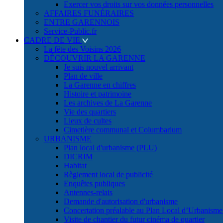
Exercer vos droits sur vos données personnelles
AFFAIRES FUNÉRAIRES
ENTRE GARENNOIS
Service-Public.fr
CADRE DE VIE
La fête des Voisins 2026
DÉCOUVRIR LA GARENNE
Je suis nouvel arrivant
Plan de ville
La Garenne en chiffres
Histoire et patrimoine
Les archives de La Garenne
Vie des quartiers
Lieux de cultes
Cimetière communal et Columbarium
URBANISME
Plan local d'urbanisme (PLU)
DICRIM
Habitat
Règlement local de publicité
Enquêtes publiques
Antennes-relais
Demande d'autorisation d'urbanisme
Concertation préalable au Plan Local d’Urbanism
Visite de chantier du futur cinéma de quartier