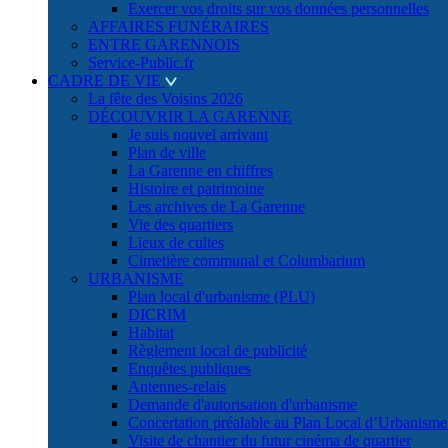
Exercer vos droits sur vos données personnelles
AFFAIRES FUNÉRAIRES
ENTRE GARENNOIS
Service-Public.fr
CADRE DE VIE
La fête des Voisins 2026
DÉCOUVRIR LA GARENNE
Je suis nouvel arrivant
Plan de ville
La Garenne en chiffres
Histoire et patrimoine
Les archives de La Garenne
Vie des quartiers
Lieux de cultes
Cimetière communal et Columbarium
URBANISME
Plan local d'urbanisme (PLU)
DICRIM
Habitat
Règlement local de publicité
Enquêtes publiques
Antennes-relais
Demande d'autorisation d'urbanisme
Concertation préalable au Plan Local d’Urbanism
Visite de chantier du futur cinéma de quartier