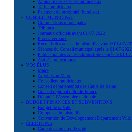
Annuaire des services municipaux
Tarifs municipaux
Paiement de proximité (buraliste)
CONSEIL MUNICIPAL
Commissions municipales
Tribunes
Journaux officiels avant 01-07-2022
Procès-verbaux
Recueils des actes administratifs avant le 01-07-2
Séances du Conseil municipal après le 01-07-2022
Publication des Actes administratifs après le 01-0
Arrêtés préfectoraux
VOS ÉLUS
Maire
Adjoints au Maire
Conseillers municipaux
Conseil départemental des Hauts-de-Seine
Conseil régional d'Île-de-France
Député à l'Assemblée nationale
BUDGET-FINANCES ET SUBVENTIONS
Budget de la Ville
Comptes administratifs
Convention de Développement Département Ville
ÉLECTIONS
Carte des bureaux de vote