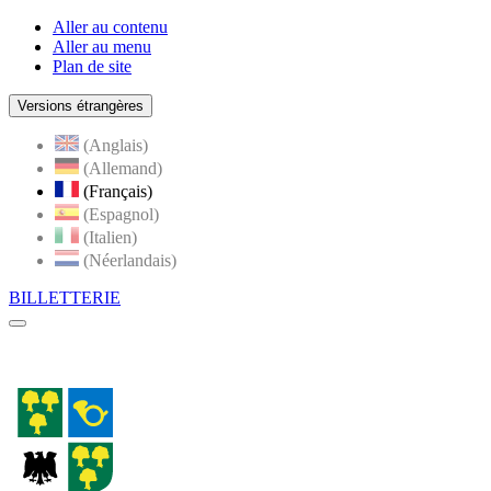
Aller au contenu
Aller au menu
Plan de site
Versions étrangères
(Anglais)
(Allemand)
(Français)
(Espagnol)
(Italien)
(Néerlandais)
BILLETTERIE
Menu