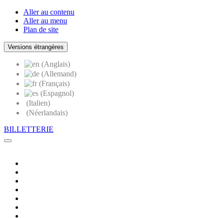
Aller au contenu
Aller au menu
Plan de site
Versions étrangères
(Anglais)
(Allemand)
(Français)
(Espagnol)
(Italien)
(Néerlandais)
BILLETTERIE
Menu
Mes
démarches
La
Mairie
Sourdline
recrute
:
Info
Espace
par
Facebook
sourds
SMS
Twitter
et
Youtube