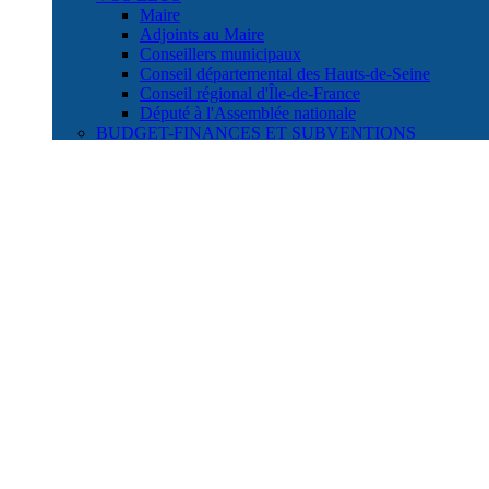
Maire
Adjoints au Maire
Conseillers municipaux
Conseil départemental des Hauts-de-Seine
Conseil régional d'Île-de-France
Député à l'Assemblée nationale
BUDGET-FINANCES ET SUBVENTIONS
Budget de la Ville
Comptes administratifs
Convention de Développement Département Ville
ÉLECTIONS
Carte des bureaux de vote
Commission de contrôle des listes
DÉMOCRATIE PARTICIPATIVE
Conseils de quartier
CESEL
Commission consultative des services publics lo
Budget participatif
Balades de quartier
RÉUNIONS PATRIOTIQUES
Comité d'Entente des Associations patriotiques
Foyer des Associations patriotiques
Gazette des Associations patriotiques
Contacter l'Adjoint au Maire délégué aux Associati
JUMELAGES