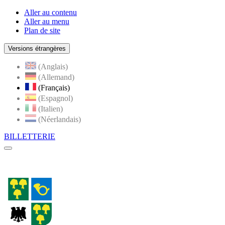
Aller au contenu
Aller au menu
Plan de site
Versions étrangères
(Anglais)
(Allemand)
(Français)
(Espagnol)
(Italien)
(Néerlandais)
BILLETTERIE
Menu