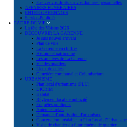
Exercer vos droits sur vos données personnelles
AFFAIRES FUNÉRAIRES
ENTRE GARENNOIS
Service-Public.fr
CADRE DE VIE
La fête des Voisins 2026
DÉCOUVRIR LA GARENNE
Je suis nouvel arrivant
Plan de ville
La Garenne en chiffres
Histoire et patrimoine
Les archives de La Garenne
Vie des quartiers
Lieux de cultes
Cimetière communal et Columbarium
URBANISME
Plan local d'urbanisme (PLU)
DICRIM
Habitat
Règlement local de publicité
Enquêtes publiques
Antennes-relais
Demande d'autorisation d'urbanisme
Concertation préalable au Plan Local d’Urbanism
Visite de chantier du futur cinéma de quartier