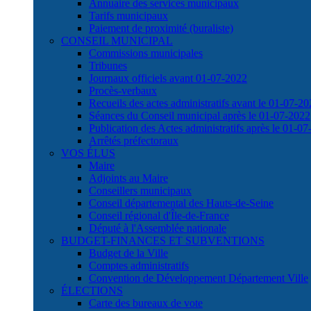
Annuaire des services municipaux
Tarifs municipaux
Paiement de proximité (buraliste)
CONSEIL MUNICIPAL
Commissions municipales
Tribunes
Journaux officiels avant 01-07-2022
Procès-verbaux
Recueils des actes administratifs avant le 01-07-2
Séances du Conseil municipal après le 01-07-2022
Publication des Actes administratifs après le 01-0
Arrêtés préfectoraux
VOS ÉLUS
Maire
Adjoints au Maire
Conseillers municipaux
Conseil départemental des Hauts-de-Seine
Conseil régional d'Île-de-France
Député à l'Assemblée nationale
BUDGET-FINANCES ET SUBVENTIONS
Budget de la Ville
Comptes administratifs
Convention de Développement Département Ville
ÉLECTIONS
Carte des bureaux de vote