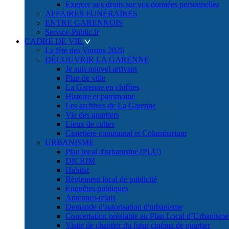
Exercer vos droits sur vos données personnelles
AFFAIRES FUNÉRAIRES
ENTRE GARENNOIS
Service-Public.fr
CADRE DE VIE
La fête des Voisins 2026
DÉCOUVRIR LA GARENNE
Je suis nouvel arrivant
Plan de ville
La Garenne en chiffres
Histoire et patrimoine
Les archives de La Garenne
Vie des quartiers
Lieux de cultes
Cimetière communal et Columbarium
URBANISME
Plan local d'urbanisme (PLU)
DICRIM
Habitat
Règlement local de publicité
Enquêtes publiques
Antennes-relais
Demande d'autorisation d'urbanisme
Concertation préalable au Plan Local d’Urbanism
Visite de chantier du futur cinéma de quartier