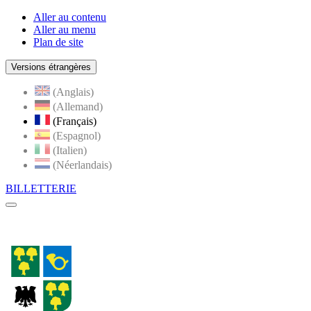
Aller au contenu
Aller au menu
Plan de site
Versions étrangères
(Anglais)
(Allemand)
(Français)
(Espagnol)
(Italien)
(Néerlandais)
BILLETTERIE
Menu