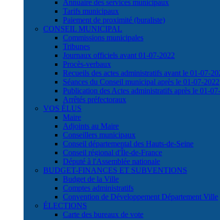
Annuaire des services municipaux
Tarifs municipaux
Paiement de proximité (buraliste)
CONSEIL MUNICIPAL
Commissions municipales
Tribunes
Journaux officiels avant 01-07-2022
Procès-verbaux
Recueils des actes administratifs avant le 01-07-2
Séances du Conseil municipal après le 01-07-2022
Publication des Actes administratifs après le 01-0
Arrêtés préfectoraux
VOS ÉLUS
Maire
Adjoints au Maire
Conseillers municipaux
Conseil départemental des Hauts-de-Seine
Conseil régional d'Île-de-France
Député à l'Assemblée nationale
BUDGET-FINANCES ET SUBVENTIONS
Budget de la Ville
Comptes administratifs
Convention de Développement Département Ville
ÉLECTIONS
Carte des bureaux de vote