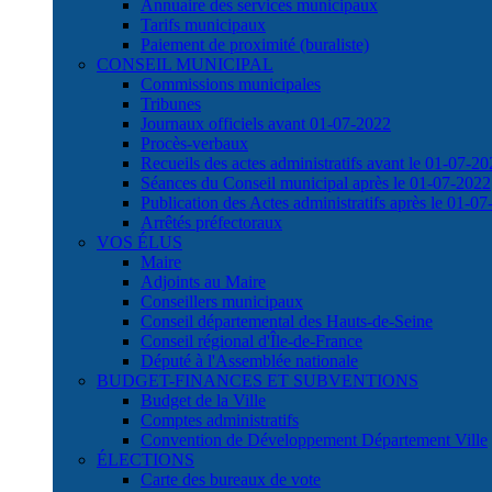
Annuaire des services municipaux
Tarifs municipaux
Paiement de proximité (buraliste)
CONSEIL MUNICIPAL
Commissions municipales
Tribunes
Journaux officiels avant 01-07-2022
Procès-verbaux
Recueils des actes administratifs avant le 01-07-2
Séances du Conseil municipal après le 01-07-2022
Publication des Actes administratifs après le 01-0
Arrêtés préfectoraux
VOS ÉLUS
Maire
Adjoints au Maire
Conseillers municipaux
Conseil départemental des Hauts-de-Seine
Conseil régional d'Île-de-France
Député à l'Assemblée nationale
BUDGET-FINANCES ET SUBVENTIONS
Budget de la Ville
Comptes administratifs
Convention de Développement Département Ville
ÉLECTIONS
Carte des bureaux de vote