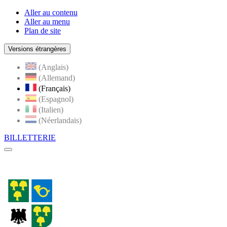
Aller au contenu
Aller au menu
Plan de site
Versions étrangères
(Anglais)
(Allemand)
(Français)
(Espagnol)
(Italien)
(Néerlandais)
BILLETTERIE
Menu