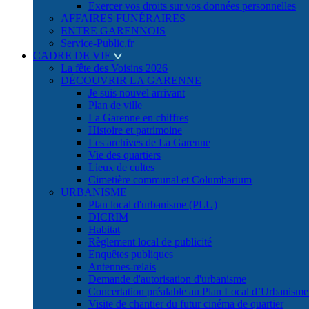
Exercer vos droits sur vos données personnelles
AFFAIRES FUNÉRAIRES
ENTRE GARENNOIS
Service-Public.fr
CADRE DE VIE
La fête des Voisins 2026
DÉCOUVRIR LA GARENNE
Je suis nouvel arrivant
Plan de ville
La Garenne en chiffres
Histoire et patrimoine
Les archives de La Garenne
Vie des quartiers
Lieux de cultes
Cimetière communal et Columbarium
URBANISME
Plan local d'urbanisme (PLU)
DICRIM
Habitat
Règlement local de publicité
Enquêtes publiques
Antennes-relais
Demande d'autorisation d'urbanisme
Concertation préalable au Plan Local d’Urbanism
Visite de chantier du futur cinéma de quartier