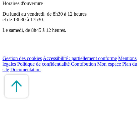
Horaires d'ouverture
Du lundi au vendredi, de 8h30 à 12 heures
et de 13h30 à 17h30.
Le samedi, de 8h45 à 12 heures.
Gestion des cookies
Accessibilité : partiellement conforme
Mentions
légales
Politique de confidentialité
Contribution
Mon espace
Plan du
site
Documentation
Remonter
en
haut
du
site