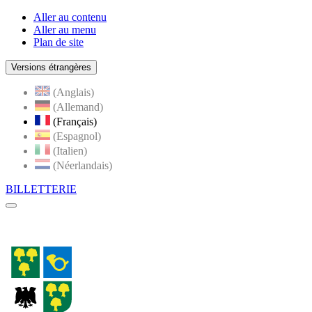
Aller au contenu
Aller au menu
Plan de site
Versions étrangères
(Anglais)
(Allemand)
(Français)
(Espagnol)
(Italien)
(Néerlandais)
BILLETTERIE
Menu