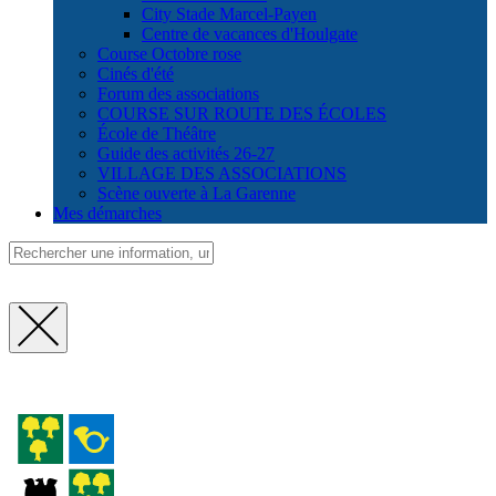
City Stade Marcel-Payen
Centre de vacances d'Houlgate
Course Octobre rose
Cinés d'été
Forum des associations
COURSE SUR ROUTE DES ÉCOLES
École de Théâtre
Guide des activités 26-27
VILLAGE DES ASSOCIATIONS
Scène ouverte à La Garenne
Mes démarches
Fermer
la
recherche