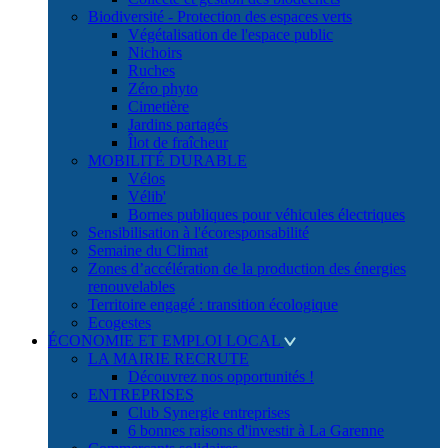
Biodiversité - Protection des espaces verts
Végétalisation de l'espace public
Nichoirs
Ruches
Zéro phyto
Cimetière
Jardins partagés
Îlot de fraîcheur
MOBILITÉ DURABLE
Vélos
Vélib'
Bornes publiques pour véhicules électriques
Sensibilisation à l'écoresponsabilité
Semaine du Climat
Zones d’accélération de la production des énergies
renouvelables
Territoire engagé : transition écologique
Ecogestes
ÉCONOMIE ET EMPLOI LOCAL
LA MAIRIE RECRUTE
Découvrez nos opportunités !
ENTREPRISES
Club Synergie entreprises
6 bonnes raisons d'investir à La Garenne