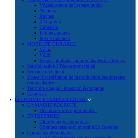
Végétalisation de l'espace public
Nichoirs
Ruches
Zéro phyto
Cimetière
Jardins partagés
Îlot de fraîcheur
MOBILITÉ DURABLE
Vélos
Vélib'
Bornes publiques pour véhicules électriques
Sensibilisation à l'écoresponsabilité
Semaine du Climat
Zones d’accélération de la production des énergies
renouvelables
Territoire engagé : transition écologique
Ecogestes
ÉCONOMIE ET EMPLOI LOCAL
LA MAIRIE RECRUTE
Découvrez nos opportunités !
ENTREPRISES
Club Synergie entreprises
6 bonnes raisons d'investir à La Garenne
Commerçants solidaires