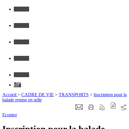
Youtube
Instagram
Flickr
Linkedin
Application
Accueil
>
CADRE DE VIE
>
TRANSPORTS
>
Inscription pour la
balade remise en selle
Ecoutez
Inscription pour la balade