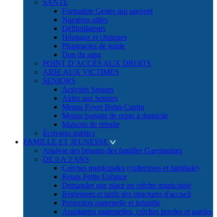
SANTÉ
Formation Gestes qui sauvent
Numéros utiles
Défibrillateurs
Hôpitaux et cliniques
Pharmacies de garde
Don du sang
POINT D’ACCÈS AUX DROITS
AIDE AUX VICTIMES
SENIORS
Activités Seniors
Aides aux Seniors
Menus Foyer Bohn-Cantin
Menus portage de repas à domicile
Maisons de retraite
Écrivains publics
FAMILLE ET JEUNESSE
Analyse des besoins des familles Garennoises
DE 0 A 3 ANS
Crèches municipales (collectives et familiale)
Relais Petite Enfance
Demander une place en crèche municipale
Règlement et tarifs des structures d'accueil
Protection maternelle et infantile
Assistantes maternelles, crèches privées et gardes