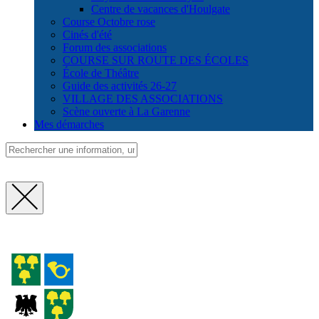
Centre de vacances d'Houlgate
Course Octobre rose
Cinés d'été
Forum des associations
COURSE SUR ROUTE DES ÉCOLES
École de Théâtre
Guide des activités 26-27
VILLAGE DES ASSOCIATIONS
Scène ouverte à La Garenne
Mes démarches
Fermer
la
recherche