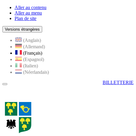
Aller au contenu
Aller au menu
Plan de site
Versions étrangères
(Anglais)
(Allemand)
(Français)
(Espagnol)
(Italien)
(Néerlandais)
BILLETTERIE
Menu