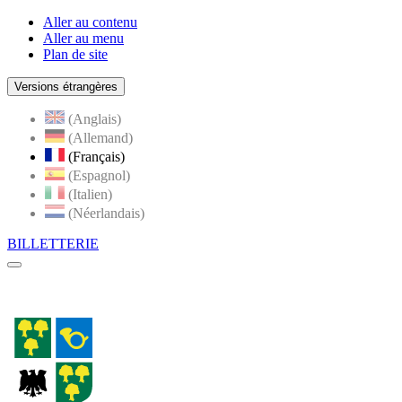
Aller au contenu
Aller au menu
Plan de site
Versions étrangères
(Anglais)
(Allemand)
(Français)
(Espagnol)
(Italien)
(Néerlandais)
BILLETTERIE
Menu