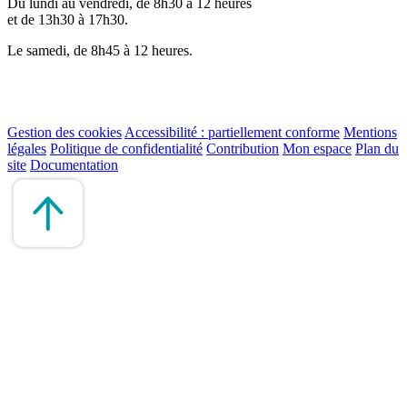
Du lundi au vendredi, de 8h30 à 12 heures
et de 13h30 à 17h30.
Le samedi, de 8h45 à 12 heures.
Gestion des cookies
Accessibilité : partiellement conforme
Mentions
légales
Politique de confidentialité
Contribution
Mon espace
Plan du
site
Documentation
Remonter
en
haut
du
site