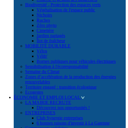
Biodiversité - Protection des espaces verts
Végétalisation de l'espace public
Nichoirs
Ruches
Zéro phyto
Cimetière
Jardins partagés
Îlot de fraîcheur
MOBILITÉ DURABLE
Vélos
Vélib'
Bornes publiques pour véhicules électriques
Sensibilisation à l'écoresponsabilité
Semaine du Climat
Zones d’accélération de la production des énergies
renouvelables
Territoire engagé : transition écologique
Ecogestes
ÉCONOMIE ET EMPLOI LOCAL
LA MAIRIE RECRUTE
Découvrez nos opportunités !
ENTREPRISES
Club Synergie entreprises
6 bonnes raisons d'investir à La Garenne