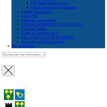
City Stade Marcel-Payen
Centre de vacances d'Houlgate
Course Octobre rose
Cinés d'été
Forum des associations
COURSE SUR ROUTE DES ÉCOLES
École de Théâtre
Guide des activités 26-27
VILLAGE DES ASSOCIATIONS
Scène ouverte à La Garenne
Mes démarches
Fermer
la
recherche