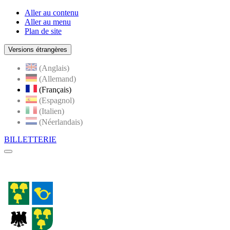
Aller au contenu
Aller au menu
Plan de site
Versions étrangères
(Anglais)
(Allemand)
(Français)
(Espagnol)
(Italien)
(Néerlandais)
BILLETTERIE
Menu