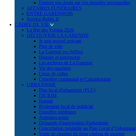
Exercer vos droits sur vos données personnelles
AFFAIRES FUNÉRAIRES
ENTRE GARENNOIS
Service-Public.fr
CADRE DE VIE
La fête des Voisins 2026
DÉCOUVRIR LA GARENNE
Je suis nouvel arrivant
Plan de ville
La Garenne en chiffres
Histoire et patrimoine
Les archives de La Garenne
Vie des quartiers
Lieux de cultes
Cimetière communal et Columbarium
URBANISME
Plan local d'urbanisme (PLU)
DICRIM
Habitat
Règlement local de publicité
Enquêtes publiques
Antennes-relais
Demande d'autorisation d'urbanisme
Concertation préalable au Plan Local d’Urbanism
Visite de chantier du futur cinéma de quartier