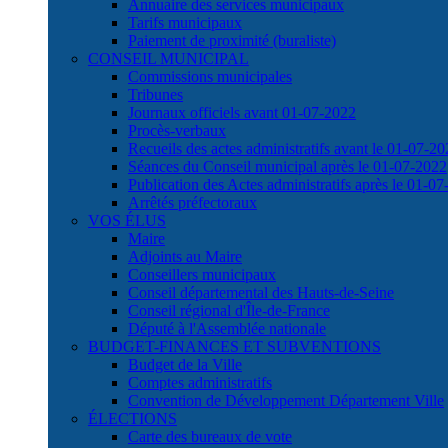
Annuaire des services municipaux
Tarifs municipaux
Paiement de proximité (buraliste)
CONSEIL MUNICIPAL
Commissions municipales
Tribunes
Journaux officiels avant 01-07-2022
Procès-verbaux
Recueils des actes administratifs avant le 01-07-2
Séances du Conseil municipal après le 01-07-2022
Publication des Actes administratifs après le 01-0
Arrêtés préfectoraux
VOS ÉLUS
Maire
Adjoints au Maire
Conseillers municipaux
Conseil départemental des Hauts-de-Seine
Conseil régional d'Île-de-France
Député à l'Assemblée nationale
BUDGET-FINANCES ET SUBVENTIONS
Budget de la Ville
Comptes administratifs
Convention de Développement Département Ville
ÉLECTIONS
Carte des bureaux de vote