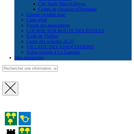
City Stade Marcel-Payen
Centre de vacances d'Houlgate
Course Octobre rose
Cinés d'été
Forum des associations
COURSE SUR ROUTE DES ÉCOLES
École de Théâtre
Guide des activités 26-27
VILLAGE DES ASSOCIATIONS
Scène ouverte à La Garenne
Mes démarches
Fermer
la
recherche