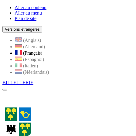
Aller au contenu
Aller au menu
Plan de site
Versions étrangères
(Anglais)
(Allemand)
(Français)
(Espagnol)
(Italien)
(Néerlandais)
BILLETTERIE
Menu