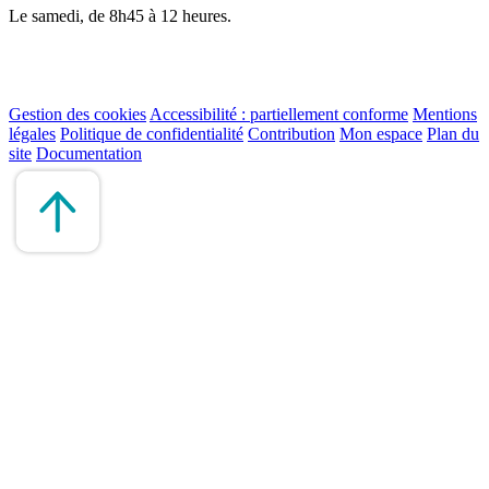
Le samedi, de 8h45 à 12 heures.
Gestion des cookies
Accessibilité : partiellement conforme
Mentions
légales
Politique de confidentialité
Contribution
Mon espace
Plan du
site
Documentation
Remonter
en
haut
du
site