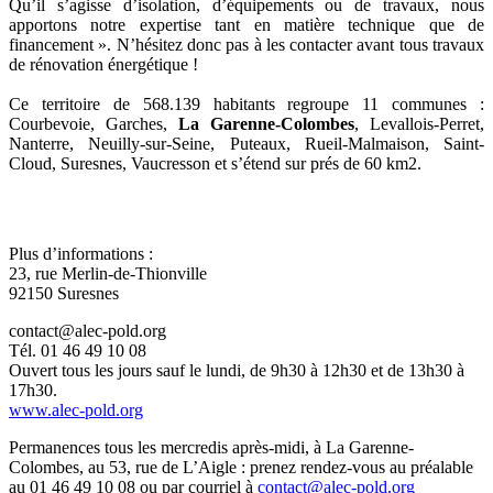
Qu’il s’agisse d’isolation, d’équipements ou de travaux, nous
apportons notre expertise tant en matière technique que de
financement ». N’hésitez donc pas à les contacter avant tous travaux
de rénovation énergétique !
Ce territoire de 568.139 habitants regroupe 11 communes :
Courbevoie, Garches,
La Garenne-Colombes
, Levallois-Perret,
Nanterre, Neuilly-sur-Seine, Puteaux, Rueil-Malmaison, Saint-
Cloud, Suresnes, Vaucresson et s’étend sur prés de 60 km2.
Plus d’informations :
23, rue Merlin-de-Thionville
92150 Suresnes
contact@alec-pold.org
Tél. 01 46 49 10 08
Ouvert tous les jours sauf le lundi, de 9h30 à 12h30 et de 13h30 à
17h30.
www.alec-pold.org
Permanences tous les mercredis après-midi, à La Garenne-
Colombes, au 53, rue de L’Aigle : prenez rendez-vous au préalable
au 01 46 49 10 08 ou par courriel à
contact@alec-pold.org