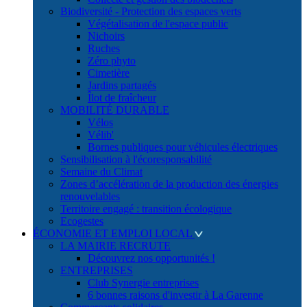
Biodiversité - Protection des espaces verts
Végétalisation de l'espace public
Nichoirs
Ruches
Zéro phyto
Cimetière
Jardins partagés
Îlot de fraîcheur
MOBILITÉ DURABLE
Vélos
Vélib'
Bornes publiques pour véhicules électriques
Sensibilisation à l'écoresponsabilité
Semaine du Climat
Zones d’accélération de la production des énergies
renouvelables
Territoire engagé : transition écologique
Ecogestes
ÉCONOMIE ET EMPLOI LOCAL
LA MAIRIE RECRUTE
Découvrez nos opportunités !
ENTREPRISES
Club Synergie entreprises
6 bonnes raisons d'investir à La Garenne