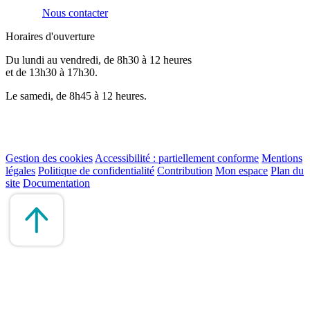
Nous contacter
Horaires d'ouverture
Du lundi au vendredi, de 8h30 à 12 heures
et de 13h30 à 17h30.
Le samedi, de 8h45 à 12 heures.
Gestion des cookies
Accessibilité : partiellement conforme
Mentions
légales
Politique de confidentialité
Contribution
Mon espace
Plan du
site
Documentation
Remonter
en
haut
du
site