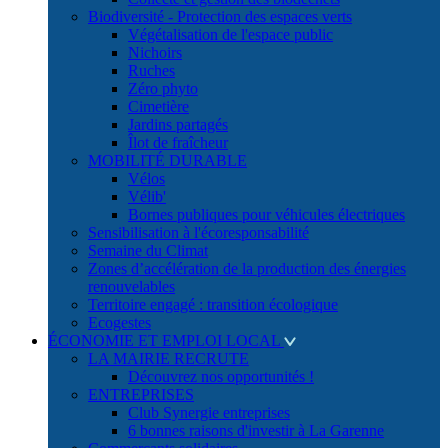
Biodiversité - Protection des espaces verts
Végétalisation de l'espace public
Nichoirs
Ruches
Zéro phyto
Cimetière
Jardins partagés
Îlot de fraîcheur
MOBILITÉ DURABLE
Vélos
Vélib'
Bornes publiques pour véhicules électriques
Sensibilisation à l'écoresponsabilité
Semaine du Climat
Zones d’accélération de la production des énergies
renouvelables
Territoire engagé : transition écologique
Ecogestes
ÉCONOMIE ET EMPLOI LOCAL
LA MAIRIE RECRUTE
Découvrez nos opportunités !
ENTREPRISES
Club Synergie entreprises
6 bonnes raisons d'investir à La Garenne