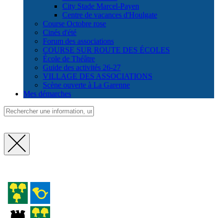
City Stade Marcel-Payen
Centre de vacances d'Houlgate
Course Octobre rose
Cinés d'été
Forum des associations
COURSE SUR ROUTE DES ÉCOLES
École de Théâtre
Guide des activités 26-27
VILLAGE DES ASSOCIATIONS
Scène ouverte à La Garenne
Mes démarches
Fermer
la
recherche