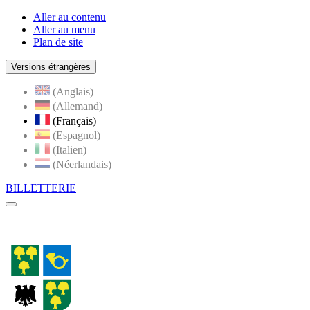
Aller au contenu
Aller au menu
Plan de site
Versions étrangères
(Anglais)
(Allemand)
(Français)
(Espagnol)
(Italien)
(Néerlandais)
BILLETTERIE
Menu