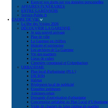
Exercer vos droits sur vos données personnelles
AFFAIRES FUNÉRAIRES
ENTRE GARENNOIS
Service-Public.fr
CADRE DE VIE
La fête des Voisins 2026
DÉCOUVRIR LA GARENNE
Je suis nouvel arrivant
Plan de ville
La Garenne en chiffres
Histoire et patrimoine
Les archives de La Garenne
Vie des quartiers
Lieux de cultes
Cimetière communal et Columbarium
URBANISME
Plan local d'urbanisme (PLU)
DICRIM
Habitat
Règlement local de publicité
Enquêtes publiques
Antennes-relais
Demande d'autorisation d'urbanisme
Concertation préalable au Plan Local d’Urbanism
Visite de chantier du futur cinéma de quartier