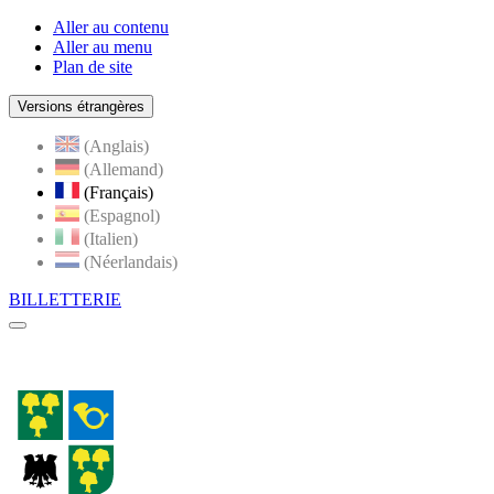
Aller au contenu
Aller au menu
Plan de site
Versions étrangères
(Anglais)
(Allemand)
(Français)
(Espagnol)
(Italien)
(Néerlandais)
BILLETTERIE
Menu