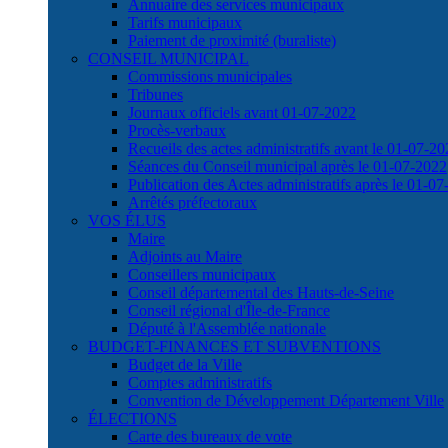
Annuaire des services municipaux
Tarifs municipaux
Paiement de proximité (buraliste)
CONSEIL MUNICIPAL
Commissions municipales
Tribunes
Journaux officiels avant 01-07-2022
Procès-verbaux
Recueils des actes administratifs avant le 01-07-2
Séances du Conseil municipal après le 01-07-2022
Publication des Actes administratifs après le 01-0
Arrêtés préfectoraux
VOS ÉLUS
Maire
Adjoints au Maire
Conseillers municipaux
Conseil départemental des Hauts-de-Seine
Conseil régional d'Île-de-France
Député à l'Assemblée nationale
BUDGET-FINANCES ET SUBVENTIONS
Budget de la Ville
Comptes administratifs
Convention de Développement Département Ville
ÉLECTIONS
Carte des bureaux de vote