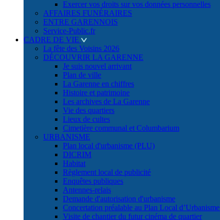
Exercer vos droits sur vos données personnelles
AFFAIRES FUNÉRAIRES
ENTRE GARENNOIS
Service-Public.fr
CADRE DE VIE
La fête des Voisins 2026
DÉCOUVRIR LA GARENNE
Je suis nouvel arrivant
Plan de ville
La Garenne en chiffres
Histoire et patrimoine
Les archives de La Garenne
Vie des quartiers
Lieux de cultes
Cimetière communal et Columbarium
URBANISME
Plan local d'urbanisme (PLU)
DICRIM
Habitat
Règlement local de publicité
Enquêtes publiques
Antennes-relais
Demande d'autorisation d'urbanisme
Concertation préalable au Plan Local d’Urbanism
Visite de chantier du futur cinéma de quartier