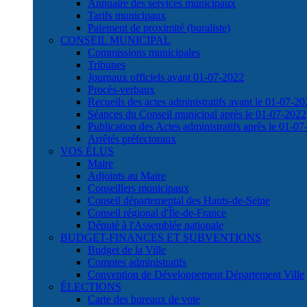
Annuaire des services municipaux
Tarifs municipaux
Paiement de proximité (buraliste)
CONSEIL MUNICIPAL
Commissions municipales
Tribunes
Journaux officiels avant 01-07-2022
Procès-verbaux
Recueils des actes administratifs avant le 01-07-2
Séances du Conseil municipal après le 01-07-2022
Publication des Actes administratifs après le 01-0
Arrêtés préfectoraux
VOS ÉLUS
Maire
Adjoints au Maire
Conseillers municipaux
Conseil départemental des Hauts-de-Seine
Conseil régional d'Île-de-France
Député à l'Assemblée nationale
BUDGET-FINANCES ET SUBVENTIONS
Budget de la Ville
Comptes administratifs
Convention de Développement Département Ville
ÉLECTIONS
Carte des bureaux de vote