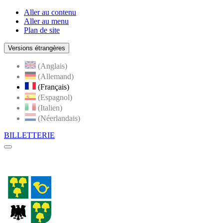
Aller au contenu
Aller au menu
Plan de site
Versions étrangères
(Anglais)
(Allemand)
(Français)
(Espagnol)
(Italien)
(Néerlandais)
BILLETTERIE
Menu