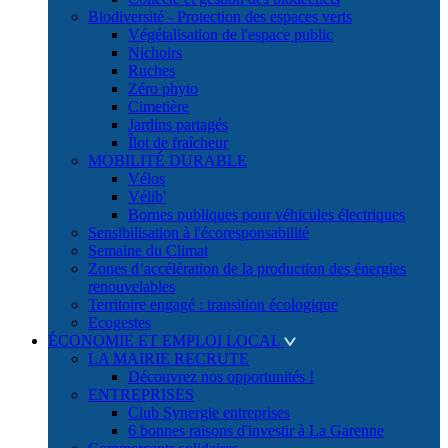
Biodiversité - Protection des espaces verts
Végétalisation de l'espace public
Nichoirs
Ruches
Zéro phyto
Cimetière
Jardins partagés
Îlot de fraîcheur
MOBILITÉ DURABLE
Vélos
Vélib'
Bornes publiques pour véhicules électriques
Sensibilisation à l'écoresponsabilité
Semaine du Climat
Zones d’accélération de la production des énergies
renouvelables
Territoire engagé : transition écologique
Ecogestes
ÉCONOMIE ET EMPLOI LOCAL
LA MAIRIE RECRUTE
Découvrez nos opportunités !
ENTREPRISES
Club Synergie entreprises
6 bonnes raisons d'investir à La Garenne