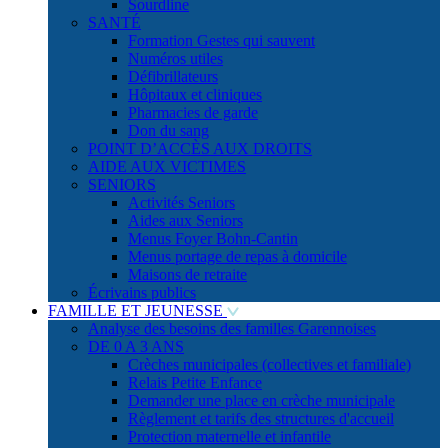
Sourdline
SANTÉ
Formation Gestes qui sauvent
Numéros utiles
Défibrillateurs
Hôpitaux et cliniques
Pharmacies de garde
Don du sang
POINT D’ACCÈS AUX DROITS
AIDE AUX VICTIMES
SENIORS
Activités Seniors
Aides aux Seniors
Menus Foyer Bohn-Cantin
Menus portage de repas à domicile
Maisons de retraite
Écrivains publics
FAMILLE ET JEUNESSE
Analyse des besoins des familles Garennoises
DE 0 A 3 ANS
Crèches municipales (collectives et familiale)
Relais Petite Enfance
Demander une place en crèche municipale
Règlement et tarifs des structures d'accueil
Protection maternelle et infantile