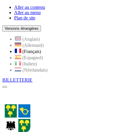
Aller au contenu
Aller au menu
Plan de site
Versions étrangères
(Anglais)
(Allemand)
(Français)
(Espagnol)
(Italien)
(Néerlandais)
BILLETTERIE
Menu