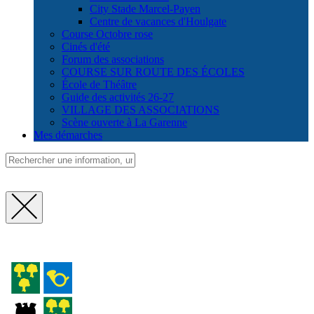
City Stade Marcel-Payen
Centre de vacances d'Houlgate
Course Octobre rose
Cinés d'été
Forum des associations
COURSE SUR ROUTE DES ÉCOLES
École de Théâtre
Guide des activités 26-27
VILLAGE DES ASSOCIATIONS
Scène ouverte à La Garenne
Mes démarches
Fermer
la
recherche