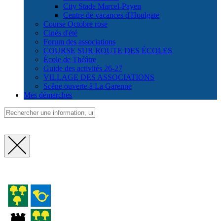
City Stade Marcel-Payen
Centre de vacances d'Houlgate
Course Octobre rose
Cinés d'été
Forum des associations
COURSE SUR ROUTE DES ÉCOLES
École de Théâtre
Guide des activités 26-27
VILLAGE DES ASSOCIATIONS
Scène ouverte à La Garenne
Mes démarches
Fermer
la
recherche