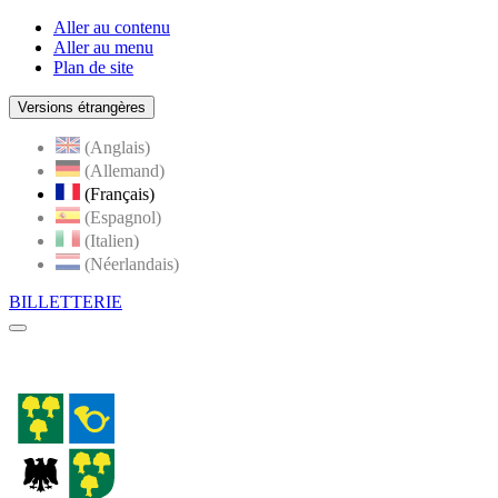
Aller au contenu
Aller au menu
Plan de site
Versions étrangères
(Anglais)
(Allemand)
(Français)
(Espagnol)
(Italien)
(Néerlandais)
BILLETTERIE
Menu