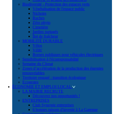
Biodiversité - Protection des espaces verts
Végétalisation de l'espace public
Nichoirs
Ruches
Zéro phyto
Cimetière
Jardins partagés
Îlot de fraîcheur
MOBILITÉ DURABLE
Vélos
Vélib'
Bornes publiques pour véhicules électriques
Sensibilisation à l'écoresponsabilité
Semaine du Climat
Zones d’accélération de la production des énergies
renouvelables
Territoire engagé : transition écologique
Ecogestes
ÉCONOMIE ET EMPLOI LOCAL
LA MAIRIE RECRUTE
Découvrez nos opportunités !
ENTREPRISES
Club Synergie entreprises
6 bonnes raisons d'investir à La Garenne