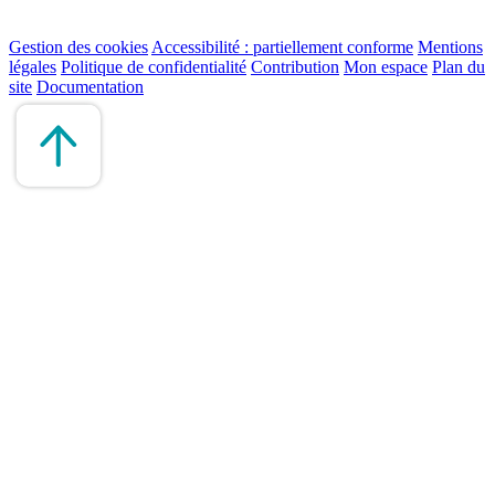
Gestion des cookies
Accessibilité : partiellement conforme
Mentions
légales
Politique de confidentialité
Contribution
Mon espace
Plan du
site
Documentation
Remonter
en
haut
du
site