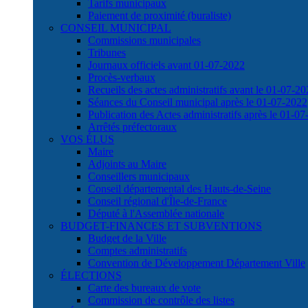
Tarifs municipaux
Paiement de proximité (buraliste)
CONSEIL MUNICIPAL
Commissions municipales
Tribunes
Journaux officiels avant 01-07-2022
Procès-verbaux
Recueils des actes administratifs avant le 01-07-2
Séances du Conseil municipal après le 01-07-2022
Publication des Actes administratifs après le 01-0
Arrêtés préfectoraux
VOS ÉLUS
Maire
Adjoints au Maire
Conseillers municipaux
Conseil départemental des Hauts-de-Seine
Conseil régional d'Île-de-France
Député à l'Assemblée nationale
BUDGET-FINANCES ET SUBVENTIONS
Budget de la Ville
Comptes administratifs
Convention de Développement Département Ville
ÉLECTIONS
Carte des bureaux de vote
Commission de contrôle des listes