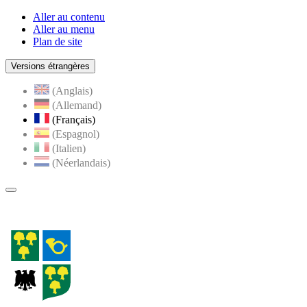
Aller au contenu
Aller au menu
Plan de site
Versions étrangères
(Anglais)
(Allemand)
(Français)
(Espagnol)
(Italien)
(Néerlandais)
Menu