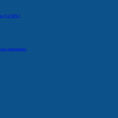
caux (CCSPL)
ons patriotiques