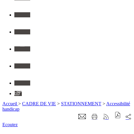
Twitter
Youtube
Instagram
Flickr
Linkedin
Application
Accueil
>
CADRE DE VIE
>
STATIONNEMENT
>
Accessibilité
handicap
Ecoutez