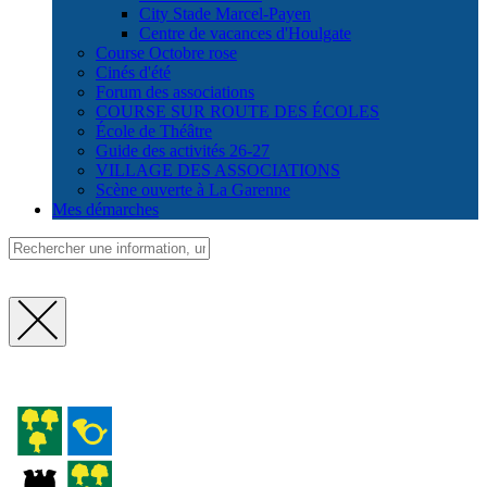
City Stade Marcel-Payen
Centre de vacances d'Houlgate
Course Octobre rose
Cinés d'été
Forum des associations
COURSE SUR ROUTE DES ÉCOLES
École de Théâtre
Guide des activités 26-27
VILLAGE DES ASSOCIATIONS
Scène ouverte à La Garenne
Mes démarches
Fermer
la
recherche