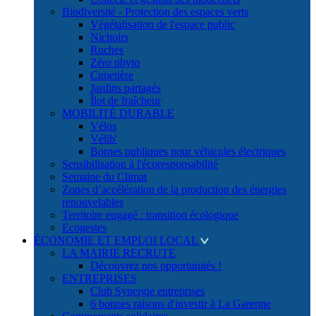
Biodiversité - Protection des espaces verts
Végétalisation de l'espace public
Nichoirs
Ruches
Zéro phyto
Cimetière
Jardins partagés
Îlot de fraîcheur
MOBILITÉ DURABLE
Vélos
Vélib'
Bornes publiques pour véhicules électriques
Sensibilisation à l'écoresponsabilité
Semaine du Climat
Zones d’accélération de la production des énergies
renouvelables
Territoire engagé : transition écologique
Ecogestes
ÉCONOMIE ET EMPLOI LOCAL
LA MAIRIE RECRUTE
Découvrez nos opportunités !
ENTREPRISES
Club Synergie entreprises
6 bonnes raisons d'investir à La Garenne