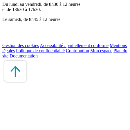
Du lundi au vendredi, de 8h30 à 12 heures
et de 13h30 à 17h30.
Le samedi, de 8h45 à 12 heures.
Gestion des cookies
Accessibilité : partiellement conforme
Mentions
légales
Politique de confidentialité
Contribution
Mon espace
Plan du
site
Documentation
Remonter
en
haut
du
site