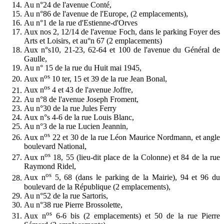
Au n°24 de l'avenue Conté,
Au n°86 de l'avenue de l'Europe, (2 emplacements),
Au n°1 de la rue d'Estienne-d'Orves
Aux nos 2, 12/14 de l'avenue Foch, dans le parking Foyer des
Arts et Loisirs, et au°n 67 (2 emplacements)
Aux n°s10, 21-23, 62-64 et 100 de l'avenue du Général de
Gaulle,
Au n° 15 de la rue du Huit mai 1945,
os
Aux n
10 ter, 15 et 39 de la rue Jean Bonal,
os
Aux n
4 et 43 de l'avenue Joffre,
Au n°8 de l'avenue Joseph Froment,
Au n°30 de la rue Jules Ferry
Aux n°s 4-6 de la rue Louis Blanc,
Au n°3 de la rue Lucien Jeannin,
os
Aux n
22 et 30 de la rue Léon Maurice Nordmann, et angle
boulevard National,
os
Aux n
18, 55 (lieu-dit place de la Colonne) et 84 de la rue
Raymond Ridel,
os
Aux n
5, 68 (dans le parking de la Mairie), 94 et 96 du
boulevard de la République (2 emplacements),
Au n°52 de la rue Sartoris,
Au n°38 rue Pierre Brossolette,
os
Aux n
6-6 bis (2 emplacements) et 50 de la rue Pierre