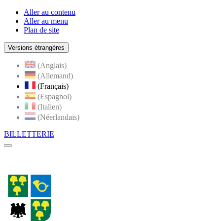
Aller au contenu
Aller au menu
Plan de site
Versions étrangères
(Anglais)
(Allemand)
(Français)
(Espagnol)
(Italien)
(Néerlandais)
BILLETTERIE
Menu