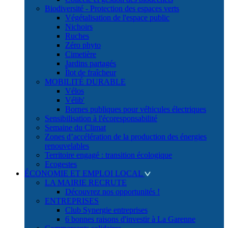
Biodiversité - Protection des espaces verts
Végétalisation de l'espace public
Nichoirs
Ruches
Zéro phyto
Cimetière
Jardins partagés
Îlot de fraîcheur
MOBILITÉ DURABLE
Vélos
Vélib'
Bornes publiques pour véhicules électriques
Sensibilisation à l'écoresponsabilité
Semaine du Climat
Zones d’accélération de la production des énergies
renouvelables
Territoire engagé : transition écologique
Ecogestes
ÉCONOMIE ET EMPLOI LOCAL
LA MAIRIE RECRUTE
Découvrez nos opportunités !
ENTREPRISES
Club Synergie entreprises
6 bonnes raisons d'investir à La Garenne