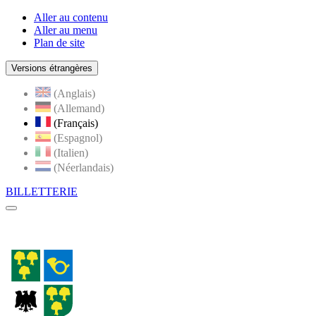
Aller au contenu
Aller au menu
Plan de site
Versions étrangères
(Anglais)
(Allemand)
(Français)
(Espagnol)
(Italien)
(Néerlandais)
BILLETTERIE
Menu