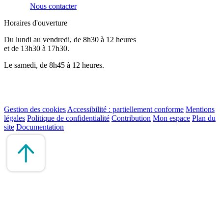
Nous contacter
Horaires d'ouverture
Du lundi au vendredi, de 8h30 à 12 heures
et de 13h30 à 17h30.
Le samedi, de 8h45 à 12 heures.
Gestion des cookies
Accessibilité : partiellement conforme
Mentions
légales
Politique de confidentialité
Contribution
Mon espace
Plan du
site
Documentation
Remonter
en
haut
du
site