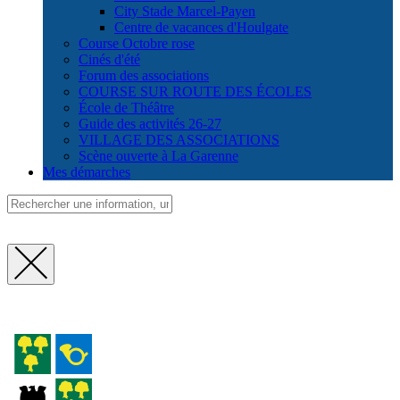
City Stade Marcel-Payen
Centre de vacances d'Houlgate
Course Octobre rose
Cinés d'été
Forum des associations
COURSE SUR ROUTE DES ÉCOLES
École de Théâtre
Guide des activités 26-27
VILLAGE DES ASSOCIATIONS
Scène ouverte à La Garenne
Mes démarches
Fermer
la
recherche